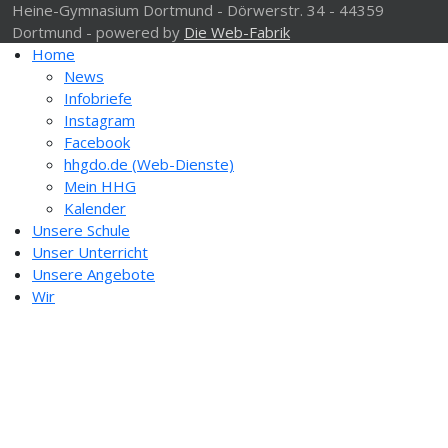
Heine-Gymnasium Dortmund - Dörwerstr. 34 - 44359
Dortmund - powered by
Die Web-Fabrik
Home
News
Infobriefe
Instagram
Facebook
hhgdo.de (Web-Dienste)
Mein HHG
Kalender
Unsere Schule
Unser Unterricht
Unsere Angebote
Wir